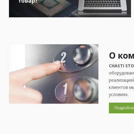
О ком
CHASTI ST
оборудовани
реализацией
клиентов м
условиях.
Подробне