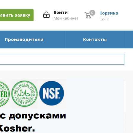
Войти
Корзина
0
0
авить заявку
Мой кабинет
пуста
Производители
Контакты