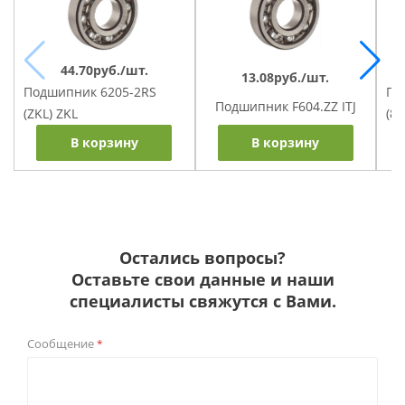
44.70руб./шт.
13.08руб./шт.
По
Подшипник 6205-2RS
Подшипник F604.ZZ ITJ
(8
(ZKL) ZKL
В корзину
В корзину
Остались вопросы?
Оставьте свои данные и наши
специалисты свяжутся с Вами.
Сообщение
*