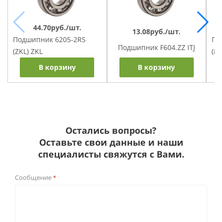
44.70руб./шт.
13.08руб./шт.
По
Подшипник 6205-2RS
Подшипник F604.ZZ ITJ
(8
(ZKL) ZKL
В корзину
В корзину
Остались вопросы?
Оставьте свои данные и наши
специалисты свяжутся с Вами.
Сообщение
*