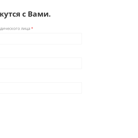
утся с Вами.
дического лица
*