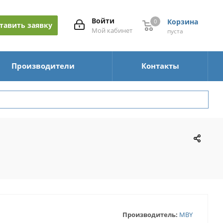
Войти
Корзина
0
0
тавить заявку
Мой кабинет
пуста
Производители
Контакты
Производитель:
MBY