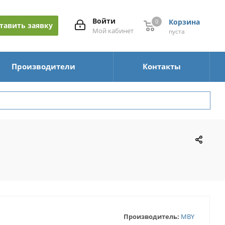
Войти
Корзина
0
0
тавить заявку
Мой кабинет
пуста
Производители
Контакты
Производитель:
MBY