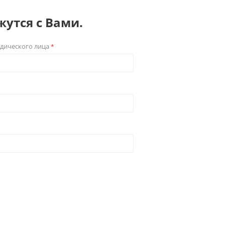
утся с Вами.
дического лица
*