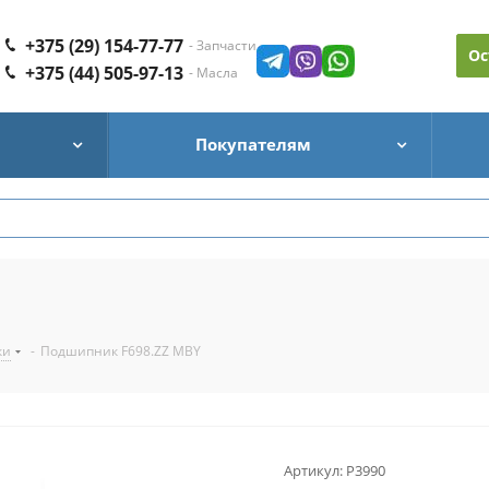
+375 (29) 154-77-77
- Запчасти
Ос
+375 (44) 505-97-13
- Масла
Покупателям
ки
-
Подшипник F698.ZZ MBY
Артикул:
P3990