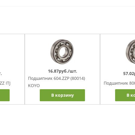
16.87руб./шт.
.
57.02
Подшипник 604.ZZP (80014)
Z ITJ
Подшипник 8001
KOYO
В корзину
В к