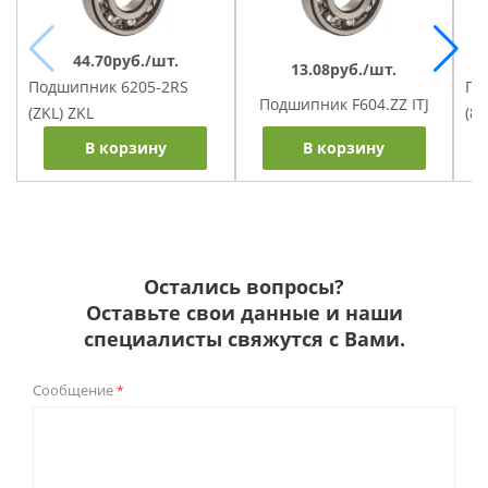
44.70руб./шт.
13.08руб./шт.
По
Подшипник 6205-2RS
Подшипник F604.ZZ ITJ
(8
(ZKL) ZKL
В корзину
В корзину
Остались вопросы?
Оставьте свои данные и наши
специалисты свяжутся с Вами.
Сообщение
*