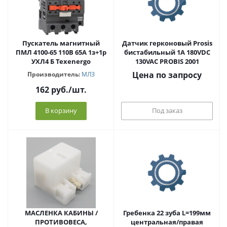
Пускатель магнитный
Датчик герконовый Prosis
ПМЛ 4100-65 110В 65А 1з+1р
бистабильный 1А 180VDC
УХЛ4 Б Теxenergo
130VAC PROBIS 2001
Цена по запросу
Производитель:
МЛЗ
162
руб.
/шт.
В корзину
Под заказ
МАСЛЕНКА КАБИНЫ /
Гребенка 22 зуба L=199мм
ПРОТИВОВЕСА,
центральная/правая