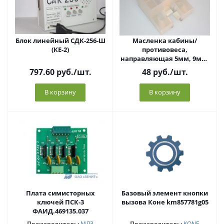
Блок линейный СДК-256-Ш
Масленка кабины/
(КЕ-2)
противовеса,
направляющая 5мм, 9мм,
16мм (крепление под
797.60
руб.
/шт.
48
руб.
/шт.
винт)
В корзину
В корзину
Плата симисторных
Базовый элемент кнопки
ключей ПСК-3
вызова Коне km857781g05
ФАИД.469135.037
Производитель:
МЛЗ
Производитель:
KONE