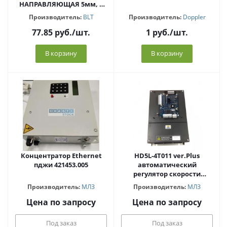
НАПРАВЛЯЮЩАЯ 5мм, 9
мм,16 ММ (крепление под
Производитель:
BLT
Производитель:
Doppler
винт)
77.85
руб.
/шт.
1
руб.
/шт.
В корзину
В корзину
Концентратор Ethernet
HD5L-4T011 ver.Plus
пджи 421453.005
автоматический
регулятор скорости
вращения
Производитель:
МЛЗ
Производитель:
МЛЗ
Цена по запросу
Цена по запросу
Под заказ
Под заказ