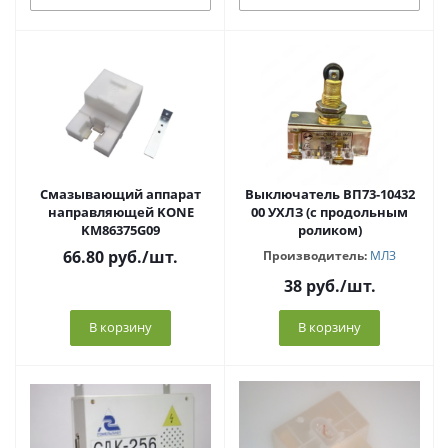
Cмазывающий аппарат
Выключатель ВП73-10432
направляющей KONE
00 УХЛЗ (с продольным
KM86375G09
роликом)
66.80
руб.
/шт.
Производитель:
МЛЗ
38
руб.
/шт.
В корзину
В корзину