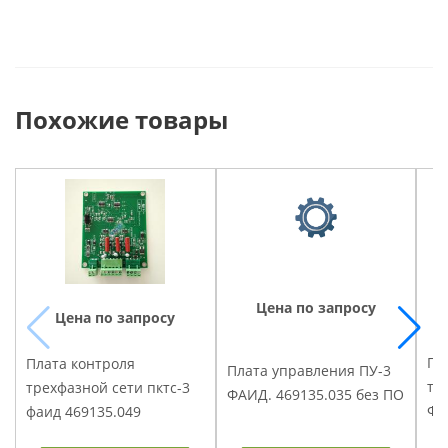
Похожие товары
Цена по запросу
Цена по запросу
Пл
Плата контроля
Плата управления ПУ-3
то
трехфазной сети пктс-3
ФАИД. 469135.035 без ПО
ФА
фаид 469135.049