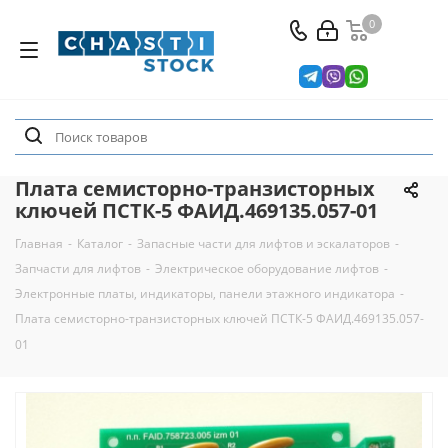
0
Плата семисторно-транзисторных
ключей ПСТК-5 ФАИД.469135.057-01
Главная
-
Каталог
-
Запасные части для лифтов и эскалаторов
-
Запчасти для лифтов
-
Электрическое оборудование лифтов
-
Электронные платы, индикаторы, панели этажного индикатора
-
Плата семисторно-транзисторных ключей ПСТК-5 ФАИД.469135.057-
01