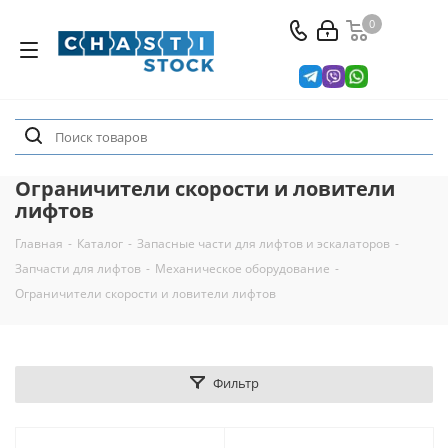
0
Ограничители скорости и ловители
лифтов
Главная
-
Каталог
-
Запасные части для лифтов и эскалаторов
-
Запчасти для лифтов
-
Механическое оборудование
-
Ограничители скорости и ловители лифтов
Фильтр