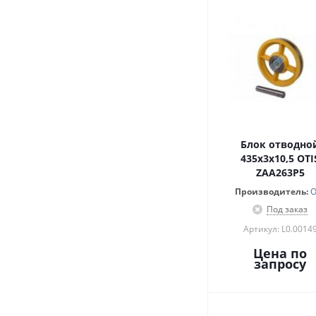
Блок отводно
435х3х10,5 OTI
ZAA263P5
Производитель:
O
Под заказ
Артикул: L0.0014
Цена по
запросу