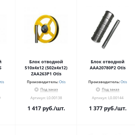
й
Блок отводной
Блок отводной
S
510х4х12 (502х4х12)
AAA20780P2 Otis
ZAA263P1 Otis
tis
Производитель:
Otis
Производитель:
Otis
Под заказ
Под заказ
9
Артикул: L0.00138
Артикул: L0.00144
1 417
руб.
/шт.
1 377
руб.
/шт.