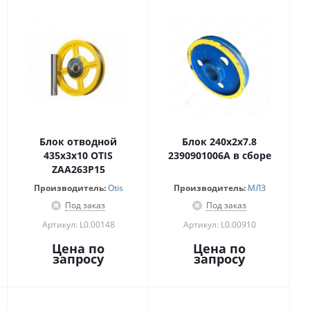
Блок отводной
Блок 240х2х7.8
435х3х10 OTIS
2390901006А в сборе
ZAA263P15
Производитель:
Otis
Производитель:
МЛЗ
Под заказ
Под заказ
Артикул: L0.00148
Артикул: L0.00910
Цена по
Цена по
запросу
запросу