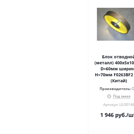
Блок отводно
(металл) 400х5х10
D=60мм шири
H=70мм F0263BF2 
(Китай)
Производитель:
O
Под заказ
Артикул: L0.0014
1 946
руб.
/ш