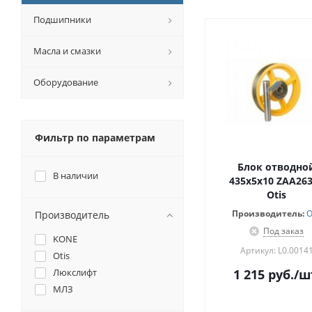
Подшипники
Масла и смазки
Оборудование
Фильтр по параметрам
Блок отводно
В наличии
435х5х10 ZAA26
Otis
Производитель:
O
Производитель
Под заказ
KONE
Артикул: L0.0014
Otis
Люкслифт
1 215
руб.
/ш
МЛЗ