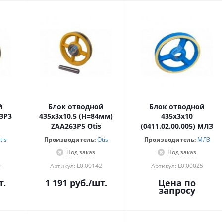
й
Блок отводной
Блок отводной
3P3
435х3х10.5 (Н=84мм)
435х3х10
ZAA263P5 Otis
(0411.02.00.005) МЛЗ
tis
Производитель:
Otis
Производитель:
МЛЗ
Под заказ
Под заказ
0
Артикул: L0.00142
Артикул: L0.00025
т.
1 191
руб.
/шт.
Цена по
запросу