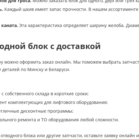
ов для троса.
Можно заказать блок для одного, двух или трех к
ь.
Каждый шкив имеет запас прочности. В нашем ассортименте п
 каната.
Эта характеристика определяет ширину желоба. Диамет
одной блок с доставкой
k.by можно оформить заказ онлайн. Мы поможем выбрать запчас
 деталей по Минску и Беларуси.
 с собственного склада в короткие сроки;
ент комплектующих для лифтового оборудования;
отличные дисконтные программы;
ального ремонта и ТО оборудования любой сложности.
отводного блока или другие запчасти, оставьте заявку онлайн и