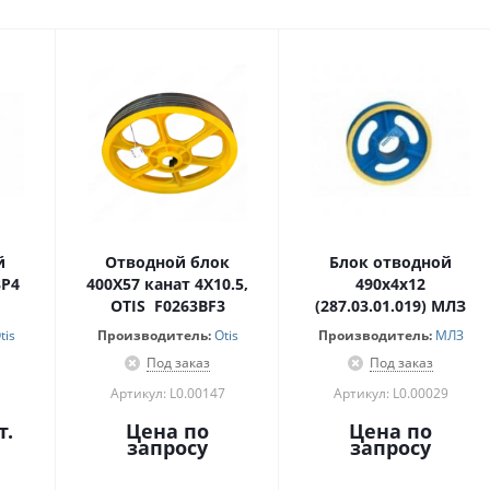
й
Отводной блок
Блок отводной
3P4
400X57 канат 4X10.5,
490х4х12
OTIS F0263BF3
(287.03.01.019) МЛЗ
tis
Производитель:
Otis
Производитель:
МЛЗ
Под заказ
Под заказ
1
Артикул: L0.00147
Артикул: L0.00029
т.
Цена по
Цена по
запросу
запросу