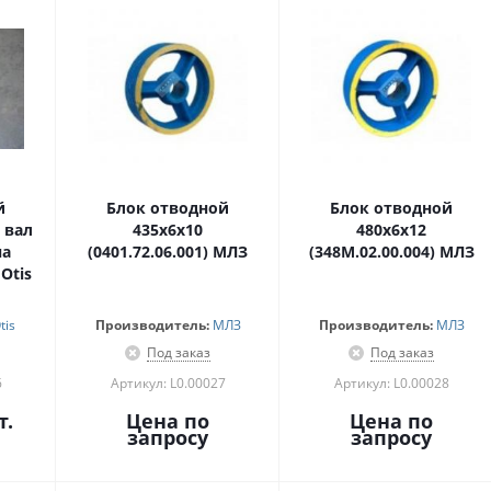
й
Блок отводной
Блок отводной
 вал
435х6х10
480х6х12
на
(0401.72.06.001) МЛЗ
(348М.02.00.004) МЛЗ
Otis
tis
Производитель:
МЛЗ
Производитель:
МЛЗ
Под заказ
Под заказ
6
Артикул: L0.00027
Артикул: L0.00028
т.
Цена по
Цена по
запросу
запросу