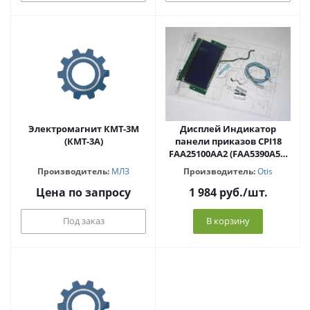
Электромагнит КМТ-3М
Дисплей Индикатор
(КМТ-3А)
панели приказов CPI18
FAA25100AA2 (FAA5390A56)
XIZI Otis
Производитель:
МЛЗ
Производитель:
Otis
Цена по запросу
1 984
руб.
/шт.
Под заказ
В корзину