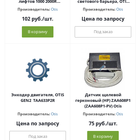
лифтов 1000 2000R
светового барьера, OTIS
ZAA177AX1 Otis
2000 F094R1
Производитель:
Otis
Производитель:
Otis
102
руб.
/шт.
Цена по запросу
В корзину
Под заказ
Энкодер двигателя, OTIS
Датчик щелевой
GEN2 TAA633P2R
герконовый (НР) ZAA608P1
(ZAA608P1-PV) Otis
Производитель:
Otis
Производитель:
Otis
Цена по запросу
75
руб.
/шт.
Под заказ
В корзину