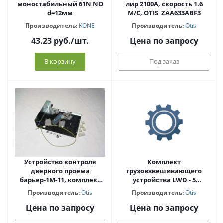
моностабильный 61N NO
лир 2100А, скорость 1.6
d=12мм
M/C, OTIS ZAA633ABF3
Производитель:
KONE
Производитель:
Otis
43.23
руб.
/шт.
Цена по запросу
В корзину
Под заказ
Устройство контроля
Комплект
дверного проема
грузовзвешивающего
барьер-1M-11, комплект
устройства LWD - 5
GAA2500DX9
датчиков 70 мм, OTIS GEN2
Производитель:
Otis
Производитель:
Otis
00PAISCU
Цена по запросу
Цена по запросу