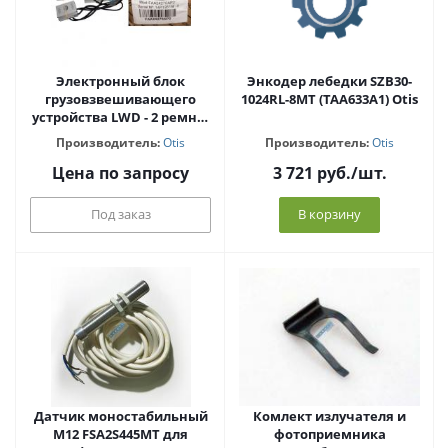
Электронный блок
Энкодер лебедки SZB30-
грузовзвешивающего
1024RL-8MT (TAA633A1) Otis
устройства LWD - 2 ремня,
OTIS GEN2 FAA24270AP2
Производитель:
Otis
Производитель:
Otis
Цена по запросу
3 721
руб.
/шт.
Под заказ
В корзину
Датчик моностабильный
Комлект излучателя и
М12 FSA2S445MT для
фотоприемника