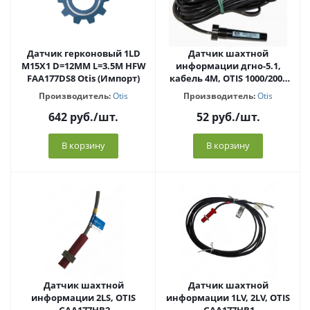
Датчик герконовый 1LD
Датчик шахтной
M15X1 D=12MM L=3.5M HFW
информации дгно-5.1,
FAA177DS8 Otis (Импорт)
кабель 4М, OTIS 1000/2000
ZAA177CAA2
Производитель:
Otis
Производитель:
Otis
642
руб.
/шт.
52
руб.
/шт.
В корзину
В корзину
Датчик шахтной
Датчик шахтной
информации 2LS, OTIS
информации 1LV, 2LV, OTIS