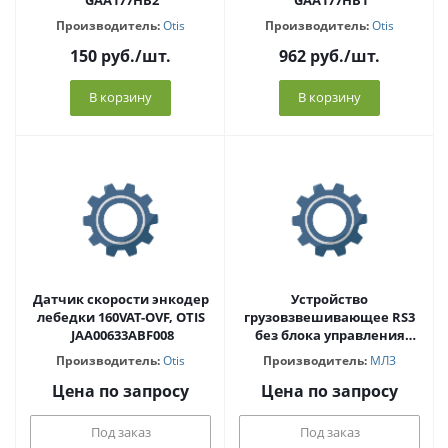
GAA177HB2
GAA177HB1
Производитель:
Otis
Производитель:
Otis
150
руб.
/шт.
962
руб.
/шт.
В корзину
В корзину
Датчик скорости энкодер
Устройство
лебедки 160VAT-OVF, OTIS
грузовзвешивающее RS3
JAA00633ABF008
без блока управления
(комплект из 4- датчиков)
Производитель:
Otis
Производитель:
МЛЗ
Цена по запросу
Цена по запросу
Под заказ
Под заказ