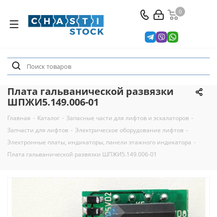
0
Плата гальванической развязки
ШПЖИ5.149.006-01
Главная
-
Каталог
-
Запасные части для лифтов и эскалаторов
-
Запчасти для лифтов
-
Электрическое оборудование лифтов
-
Электронные платы, индикаторы, панели этажного индикатора
-
Плата гальванической развязки ШПЖИ5.149.006-01