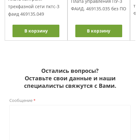
Плата управления ПУ-3
то
трехфазной сети пктс-3
ФАИД. 469135.035 без ПО
ФА
фаид 469135.049
В корзину
В корзину
Остались вопросы?
Оставьте свои данные и наши
специалисты свяжутся с Вами.
Сообщение
*