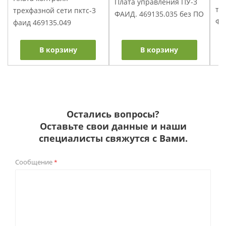
Плата управления ПУ-3
то
трехфазной сети пктс-3
ФАИД. 469135.035 без ПО
ФА
фаид 469135.049
В корзину
В корзину
Остались вопросы?
Оставьте свои данные и наши
специалисты свяжутся с Вами.
Сообщение
*