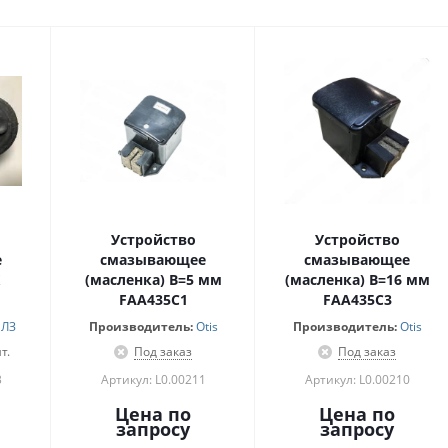
Устройство
Устройство
е
смазывающее
смазывающее
(масленка) B=5 мм
(масленка) B=16 мм
FAA435C1
FAA435C3
ЛЗ
Производитель:
Otis
Производитель:
Otis
т.
Под заказ
Под заказ
3
Артикул: L0.00211
Артикул: L0.00210
Цена по
Цена по
запросу
запросу