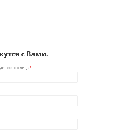
утся с Вами.
дического лица
*