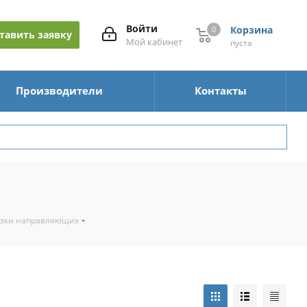
Войти
Корзина
0
0
тавить заявку
Мой кабинет
пуста
Производители
Контакты
азки направляющих