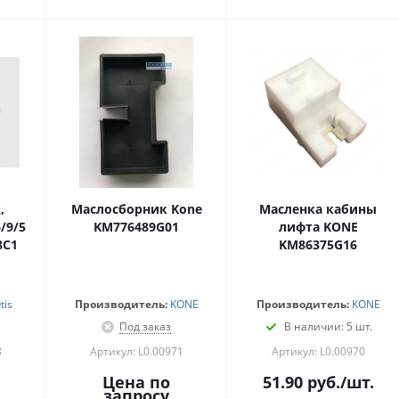
,
Маслосборник Kone
Масленка кабины
/9/5
KM776489G01
лифта KONE
8C1
KM86375G16
tis
Производитель:
KONE
Производитель:
KONE
Под заказ
В наличии: 5 шт.
8
Артикул: L0.00971
Артикул: L0.00970
Цена по
51.90
руб.
/шт.
запросу