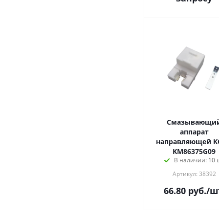
Cмазывающи
аппарат
направляющей K
KM86375G09
В наличии: 10 
Артикул: 38392
66.80
руб.
/ш