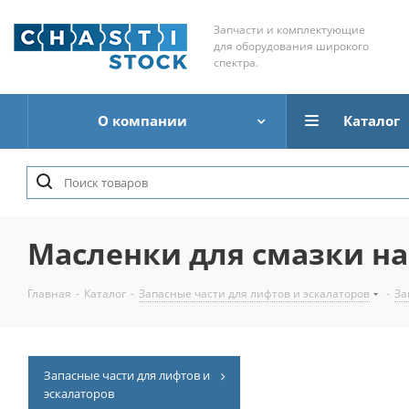
Запчасти и комплектующие
для оборудования широкого
спектра.
О компании
Каталог
Масленки для смазки 
Главная
-
Каталог
-
Запасные части для лифтов и эскалаторов
-
За
Запасные части для лифтов и
эскалаторов