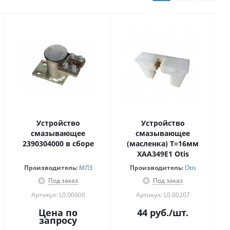
Устройство
Устройство
смазывающее
смазывающее
2390304000 в сборе
(масленка) Т=16мм
XAA349Е1 Otis
Производитель:
МЛЗ
Производитель:
Otis
Под заказ
Под заказ
Артикул: L0.00900
Артикул: L0.00207
Цена по
44
руб.
/шт.
запросу