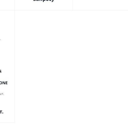
й
ONE
шт.
т.